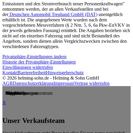
Emissionen und den Stromverbrauch neuer Personenkraftwagen"
entnommen werden, der an allen Verkaufsstellen und bei
der
Deutschen Automobil Treuhand GmbH (DAT)
unentgeltlich
erhältlich ist. Die angegebenen Werte wurden nach dem
vorgeschriebenen Messverfahren (§ 2 Nrn. 5, 6, 6a Pkw-EnVKV in
der jeweils geltenden Fassung) ermittelt. Die Angaben beziehen sich
nicht auf ein einzelnes Fahrzeug und sind nicht Bestandteil des
Angebots, sondern dienen allein Vergleichszwecken zwischen den
verschiedenen Fahrzeugtypen.
Privatsphäre-Einstellungen ändern
Historie der Privatsphäre-Einstellungen
Einwilligungen widerrufen
Kontakt
Barrierefreiheit
Hinweisgeberschutz
© 2026 helming-sohn.de - Helming & Sohn GmbH
AGB
Datenschutzerklärung
Impressum
Vertrag widerrufen
Alle Filialen
Lingen
Meppen
Nordhorn
Papenburg
Gebrauchtwagenzentrum
Motorradzentrum
X
Unser Verkaufsteam