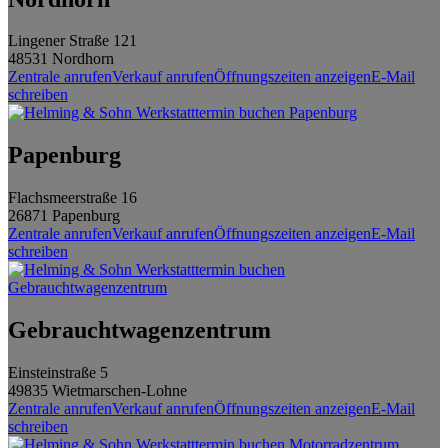
Lingener Straße 121
48531
Nordhorn
Zentrale anrufen
Verkauf anrufen
Öffnungszeiten anzeigen
E-Mail
schreiben
Papenburg
Flachsmeerstraße 16
26871
Papenburg
Zentrale anrufen
Verkauf anrufen
Öffnungszeiten anzeigen
E-Mail
schreiben
Gebrauchtwagenzentrum
Einsteinstraße 5
49835
Wietmarschen-Lohne
Zentrale anrufen
Verkauf anrufen
Öffnungszeiten anzeigen
E-Mail
schreiben