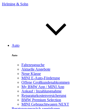
Helming & Sohn
Auto
Auto
Fahrzeugsuche
Aktuelle Angebote
Neue Klasse
MINI E-Auto-Förderung
Offene Großkundenabkommen
My BMW App / MINI App
Ankauf / Inzahlungnahme
Reparaturkostenversicherung
BMW Premium Selection
MINI Gebrauchtwagen NEXT
Beratungsgespräch vereinbaren