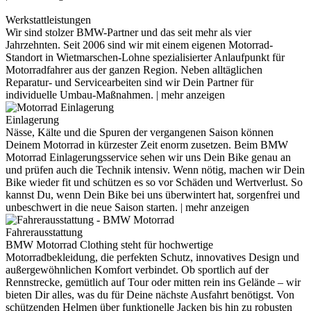
Werkstattleistungen
Wir sind stolzer BMW-Partner und das seit mehr als vier
Jahrzehnten. Seit 2006 sind wir mit einem eigenen Motorrad-
Standort in Wietmarschen-Lohne spezialisierter Anlaufpunkt für
Motorradfahrer aus der ganzen Region. Neben alltäglichen
Reparatur- und Servicearbeiten sind wir Dein Partner für
individuelle Umbau-Maßnahmen.
Einlagerung
Nässe, Kälte und die Spuren der vergangenen Saison können
Deinem Motorrad in kürzester Zeit enorm zusetzen. Beim BMW
Motorrad Einlagerungsservice sehen wir uns Dein Bike genau an
und prüfen auch die Technik intensiv. Wenn nötig, machen wir Dein
Bike wieder fit und schützen es so vor Schäden und Wertverlust. So
kannst Du, wenn Dein Bike bei uns überwintert hat, sorgenfrei und
unbeschwert in die neue Saison starten.
Fahrerausstattung
BMW Motorrad Clothing steht für hochwertige
Motorradbekleidung, die perfekten Schutz, innovatives Design und
außergewöhnlichen Komfort verbindet. Ob sportlich auf der
Rennstrecke, gemütlich auf Tour oder mitten rein ins Gelände – wir
bieten Dir alles, was du für Deine nächste Ausfahrt benötigst. Von
schützenden Helmen über funktionelle Jacken bis hin zu robusten